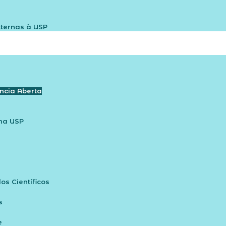
xternas à USP
ncia Aberta
na USP​
s Científicos
s
e