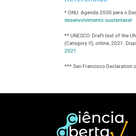
* ONU. Agenda 2030 para o Des
desenvolvimento-sustentavel
.
** UNESCO. Draft text of the 
(Category II), online, 2021. Dis
2021
.
*** San Francisco Declaratio