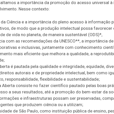
ssaltamos a importância da promoção do acesso universal à
lvimento. Nesse contexto:
da Ciência e a importância do pleno acesso à informação 
oativos, de modo que a produção intelectual possa favorece
e de vida no planeta, de maneira sustentável (ODS)*,
a com as recomendações da UNESCO**, a importância de ad
aborativas e inclusivas, juntamente com conhecimento cientí
mento mais eficiente que melhora a qualidade, a reprodutibi
de;
rta é pautada pela qualidade e integridade, equidade, divers
 direitos autorais e de propriedade intelectual, bem como i
, responsabilidade, flexibilidade e sustentabilidade;
Aberta consiste no fazer científico pautado pelas boas prát
cesso a seus resultados, até a promoção do bem-estar da s
ormações e infraestruturas possam ser preservadas, compar
gentes que produzem ciência ou a utilizam;
dade de São Paulo, como instituição pública de ensino, pes