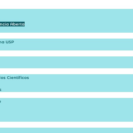
ncia Aberta
na USP​
s Científicos
s
e