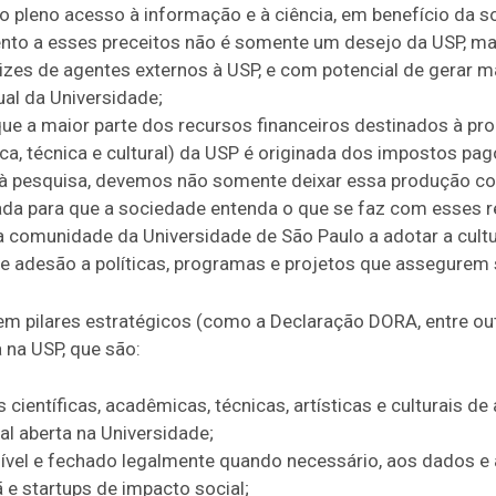
 pleno acesso à informação e à ciência, em benefício da s
nto a esses preceitos não é somente um desejo da USP,
izes de agentes externos à USP, e com potencial de gerar 
ual da Universidade;
 a maior parte dos recursos financeiros destinados à produ
tica, técnica e cultural) da USP é originada dos impostos pa
 à pesquisa, devemos não somente deixar essa produção c
iada para que a sociedade entenda o que se faz com esses r
comunidade da Universidade de São Paulo a adotar a cultur
o e adesão a políticas, programas e projetos que assegurem
em pilares estratégicos (como a Declaração DORA, entre ou
 na USP, que são:
ientíficas, acadêmicas, técnicas, artísticas e culturais de
al aberta na Universidade;
vel e fechado legalmente quando necessário, aos dados e
e startups de impacto social;