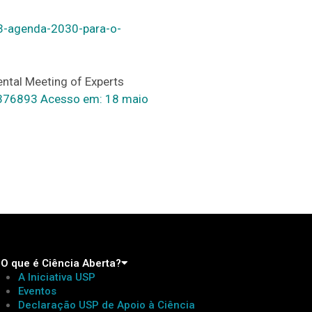
63-agenda-2030-para-o-
ntal Meeting of Experts
0376893 Acesso em: 18 maio
O que é Ciência Aberta?
A Iniciativa USP
Eventos
Declaração USP de Apoio à Ciência