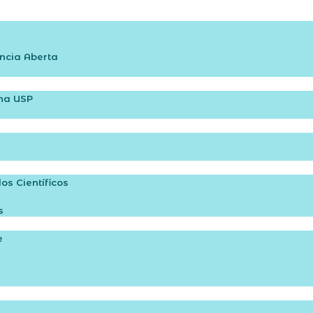
ncia Aberta
na USP​
s Científicos
s
e