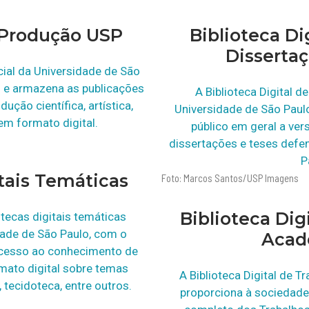
 Produção USP
Biblioteca Di
Disserta
icial da Universidade de São
o e armazena as publicações
A Biblioteca Digital d
ução científica, artística,
Universidade de São Paulo
em formato digital.
público em geral a ver
dissertações e teses defe
P
itais Temáticas
Foto: Marcos Santos/USP Imagens
Biblioteca Dig
otecas digitais temáticas
dade de São Paulo, com o
Acad
acesso ao conhecimento de
mato digital sobre temas
A Biblioteca Digital de 
 tecidoteca, entre outros.
proporciona à sociedade