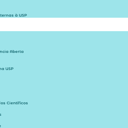
xternas à USP
ncia Aberta
na USP​
s Científicos
s
e