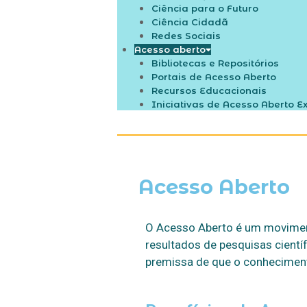
Ciência para o Futuro
Ciência Cidadã
Redes Sociais
Acesso aberto
Bibliotecas e Repositórios
Portais de Acesso Aberto
Recursos Educacionais
Iniciativas de Acesso Aberto E
Acesso Aberto
O Acesso Aberto é um moviment
resultados de pesquisas cientí
premissa de que o conhecimento